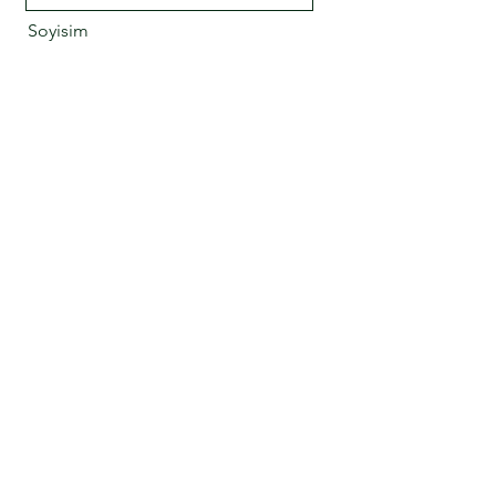
Soyisim
Email
Mesaj
Gönder
Gizlilik Politikası |
Erişilebilirlik Bildirimi