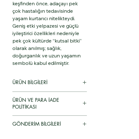
keşfinden önce, adaçayı pek
çok hastalığın tedavisinde
yaşam kurtarıcı nitelikteydi.
Geniş etki yelpazesi ve güçlü
iyileştirici özellikleri nedeniyle
pek çok kültürde “kutsal bitki”
olarak anılmış; sağlık,
doğurganlık ve uzun yaşamın
sembolü kabul edilmiştir.
ÜRÜN BİLGİLERİ
.
ÜRÜN VE PARA İADE
POLİTİKASI
🛍️ Ürün ve Para İadesi Politikası
GÖNDERİM BİLGİLERİ
Müşteri memnuniyeti bizim için
önceliklidir. Satın aldığınız ürünlerden
🚚 Gönderim Politikası
herhangi bir nedenle memnun