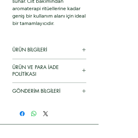
sunar. Cilt bakımından
aromaterapi ritüellerine kadar
geniş bir kullanım alanı için ideal
bir tamamlayıcıdır.
ÜRÜN BİLGİLERİ
.
ÜRÜN VE PARA İADE
POLİTİKASI
🛍️ Ürün ve Para İadesi Politikası
GÖNDERİM BİLGİLERİ
Müşteri memnuniyeti bizim için
önceliklidir. Satın aldığınız ürünlerden
🚚 Gönderim Politikası
herhangi bir nedenle memnun
Siparişlerinizin güvenli, özenli ve hızlı
kalmazsanız, aşağıdaki koşullar
bir şekilde size ulaşması bizim için
çerçevesinde iade veya değişim
önemlidir.
yapabilirsiniz:
Gönderim Yöntemleri:
İade Koşulları:
Siparişleriniz anlaşmalı kargo
Ürün kullanılmamış, ambalajı