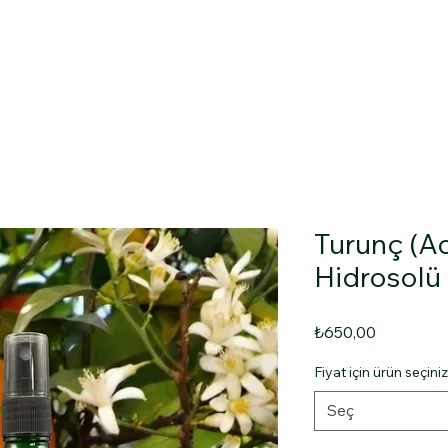
Hakkımızda
Hidrosol Kullanım ve Reçeteleri
İletişim
Turunç (Ac
Hidrosolü
Fiyat
₺650,00
Fiyat için ürün seçiniz
Seç