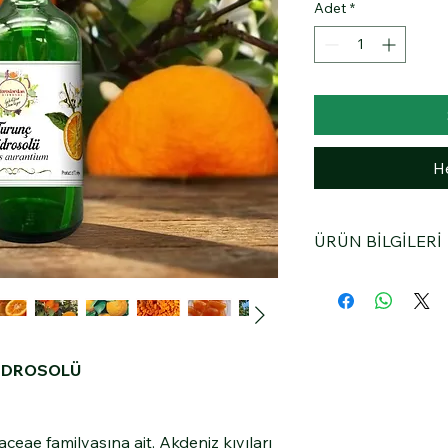
Adet
*
H
ÜRÜN BİLGİLERİ
Ferahlık ve tazelik
HİDROSOLÜ
aceae familyasına ait, Akdeniz kıyıları