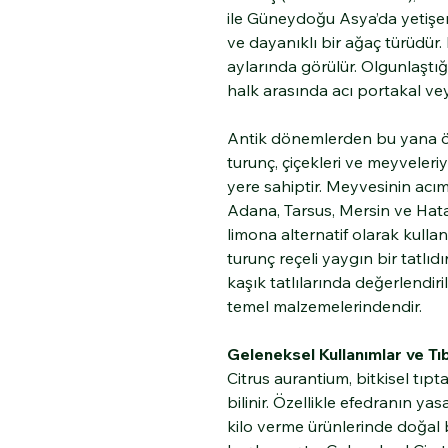
ile Güneydoğu Asya’da yetişen
ve dayanıklı bir ağaç türüdür.
aylarında görülür. Olgunlaşt
halk arasında acı portakal veya
Antik dönemlerden bu yana önce
turunç, çiçekleri ve meyveleri
yere sahiptir. Meyvesinin acım
Adana, Tarsus, Mersin ve Hata
limona alternatif olarak kullan
turunç reçeli yaygın bir tatlıd
kaşık tatlılarında değerlendiril
temel malzemelerindendir.
Geleneksel Kullanımlar ve Tı
Citrus aurantium, bitkisel tıpta 
bilinir. Özellikle efedranın y
kilo verme ürünlerinde doğal b