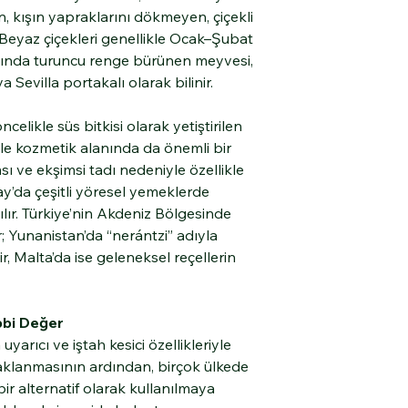
, kışın yapraklarını dökmeyen, çiçekli
 Beyaz çiçekleri genellikle Ocak–Şubat
ığında turuncu renge bürünen meyvesi,
 Sevilla portakalı olarak bilinir.
likle süs bitkisi olarak yetiştirilen
yle kozmetik alanında da önemli bir
sı ve ekşimsi tadı nedeniyle özellikle
y’da çeşitli yöresel yemeklerde
ılır. Türkiye’nin Akdeniz Bölgesinde
ır; Yunanistan’da “nerántzi” adıyla
ir, Malta’da ise geleneksel reçellerin
bbi Değer
uyarıcı ve iştah kesici özellikleriyle
asaklanmasının ardından, birçok ülkede
ir alternatif olarak kullanılmaya