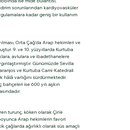
ıbbında ise mide bulantısı,
indirim sorunlarından kardiyovasküler
 uygulamalara kadar geniş bir kullanım
ılması, Orta Çağ’da Arap hekimleri ve
uştur. 9. ve 10. yüzyıllarda Kurtuba
aklara, avlulara ve ibadethanelere
ygınlaştırmıştır. Günümüzde Sevilla
Naranjos ve Kurtuba Cami-Katedrali
ek hâlâ varlığını sürdürmektedir.
ç bahçeleri ise 600 yılı aşkın
asındadır.
ören turunç, köken olarak Çin’e
oyunca Arap hekimlerin favori
tik çağlarda ağırlıklı olarak süs amaçlı