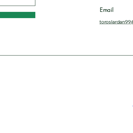
Email
toroslardan99
şilebilirlik Bildirimi |
Gönderim Politikası |
Şart ve Koşullar |
İade
leşmesi
dtrilo.com