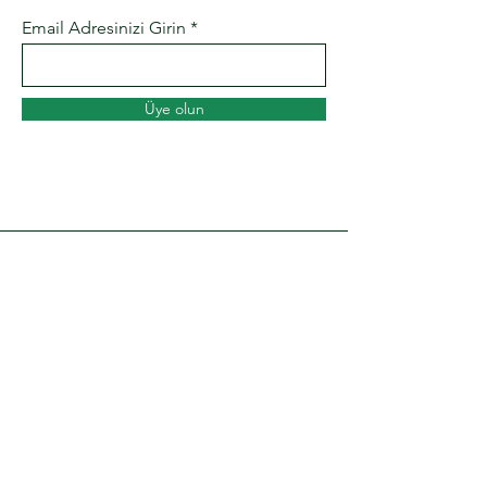
Email Adresinizi Girin
Üye olun
Adres
Yenice Mah. Atatürk 3 Bulvarı No: 11H
ve 11I Tarsus/Mersin
Email